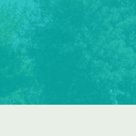
Via Prais 32 – 25080 Padenghe sul Garda (BS)