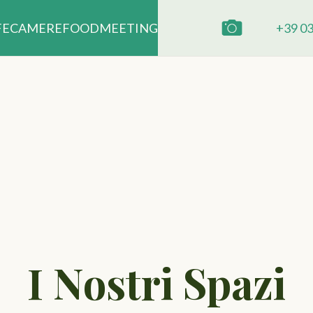
+39 0
FE
CAMERE
FOOD
MEETING
I Nostri Spazi