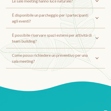
Le sale meeting hanno luce naturale?
È disponibile un parcheggio per i partecipanti
agli eventi?
È possibile riservare spazi esterni per attività di
team building?
Come posso richiedere un preventivo per una
sala meeting?