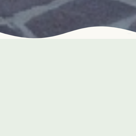
Il piacere in ogni
momento
Dalla mattina alla sera, il parco diventa
protagonista